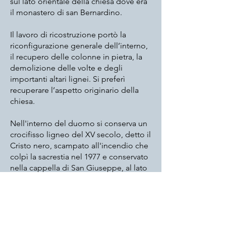
sul lato orientale della chiesa dove era
il monastero di san Bernardino.
Il lavoro di ricostruzione portò la
riconfigurazione generale dell’interno,
il recupero delle colonne in pietra, la
demolizione delle volte e degli
importanti altari lignei. Si preferì
recuperare l’aspetto originario della
chiesa.
Nell'interno del duomo si conserva un
crocifisso ligneo del XV secolo, detto il
Cristo nero, scampato all'incendio che
colpì la
sacrestia
nel
1977
e conservato
nella cappella di San Giuseppe, al lato
dell'abside.
Del Cristo nero oggetto di profonda
devozione non si conoscono né
l’autore, né la provenienza ma