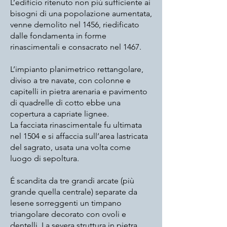
L’edificio ritenuto non più sufficiente ai
bisogni di una popolazione aumentata,
venne demolito nel 1456, riedificato
dalle fondamenta in forme
rinascimentali e consacrato nel 1467.
L’impianto planimetrico rettangolare,
diviso a tre navate, con colonne e
capitelli in pietra arenaria e pavimento
di quadrelle di cotto ebbe una
copertura a capriate lignee.
La facciata
rinascimentale
fu ultimata
nel 1504 e si affaccia sull’area lastricata
del sagrato, usata una volta come
luogo di sepoltura.
É scandita da tre grandi arcate (più
grande quella centrale) separate da
lesene sorreggenti un timpano
triangolare decorato con ovoli e
dentelli. La severa struttura in pietra