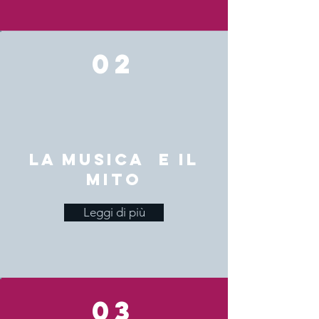
02
La musica e il
mito
Leggi di più
03