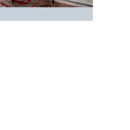
Associazione
per la Sagra Musicale Lucchese
Via F. Carrara,
c/o Oratorio della Madonnina
Lucca
segreteria@sagramusicalelucchese.com
prenotazioni@sagramusicalelucchese.com
Amministrazione trasparente
Webmaster Login