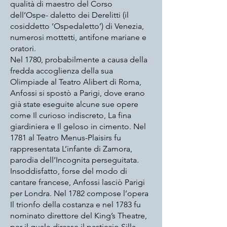
qualità di maestro del Corso
dell’Ospe- daletto dei Derelitti (il
cosiddetto ‘Ospedaletto’) di Venezia,
numerosi mottetti, antifone mariane e
oratori.
Nel 1780, probabilmente a causa della
fredda accoglienza della sua
Olimpiade al Teatro Alibert di Roma,
Anfossi si spostò a Parigi, dove erano
già state eseguite alcune sue opere
come Il curioso indiscreto, La fina
giardiniera e Il geloso in cimento. Nel
1781 al Teatro Menus-Plaisirs fu
rappresentata L’infante di Zamora,
parodia dell’Incognita perseguitata.
Insoddisfatto, forse del modo di
cantare francese, Anfossi lasciò Parigi
per Londra. Nel 1782 compose l’opera
Il trionfo della costanza e nel 1783 fu
nominato direttore del King’s Theatre,
per il quale diresse il pasticcio Silla,