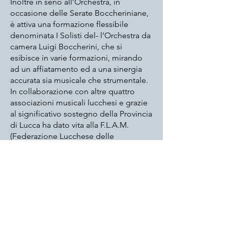
Inoltre in seno all’Orchestra, in
occasione delle Serate Boccheriniane,
è attiva una formazione flessibile
denominata I Solisti del- l’Orchestra da
camera Luigi Boccherini, che si
esibisce in varie formazioni, mirando
ad un affiatamento ed a una sinergia
accurata sia musicale che strumentale.
In collaborazione con altre quattro
associazioni musicali lucchesi e grazie
al significativo sostegno della Provincia
di Lucca ha dato vita alla F.L.A.M.
(Federazione Lucchese delle
Associazioni Musicali) la quale
organizza una stagione di concerti
dislocati in tutta la provincia di Lucca;
in questa Rassegna ogni associazione,
specializzata in ambiti storico musicali
differenti, si propone di offrire un
ampio spettro di iniziative
concertistico-culturali. La OLB, quindi,