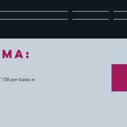
La nostra storia
Stagioni
Lu
MA:
V 158 per basso e