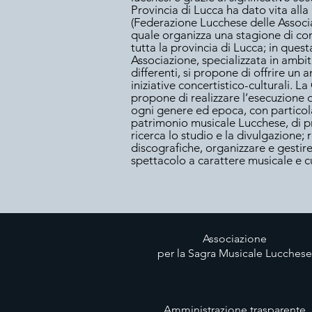
Provincia di Lucca ha dato vita alla
(Federazione Lucchese delle Associa
quale organizza una stagione di conc
tutta la provincia di Lucca; in que
Associazione, specializzata in ambit
differenti, si propone di offrire un 
iniziative concertistico-culturali. La
propone di realizzare l’esecuzione d
ogni genere ed epoca, con particola
patrimonio musicale Lucchese, di 
ricerca lo studio e la divulgazione; r
discografiche, organizzare e gestire
spettacolo a carattere musicale e cu
Associazione
per la Sagra Musicale Lucchese
Amministrazione trasparente