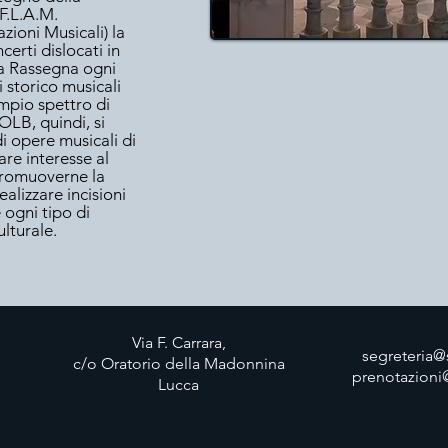
 F.L.A.M.
zioni Musicali) la
erti dislocati in
sta Rassegna ogni
i storico musicali
ampio spettro di
 OLB, quindi, si
i opere musicali di
re interesse al
promuoverne la
ealizzare incisioni
 ogni tipo di
lturale.
Via F. Carrara,
segreteria
c/o Oratorio della Madonnina
prenotazioni
Lucca