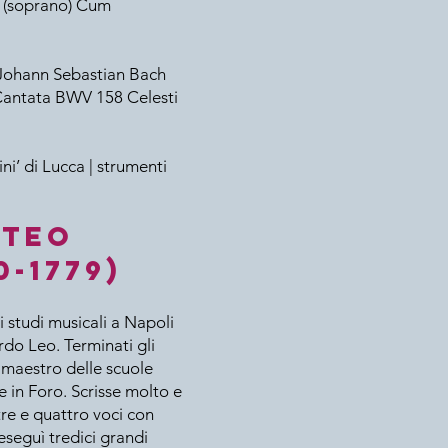
m (soprano) Cum
n Johann Sebastian Bach
’ Cantata BWV 158 Celesti
i’ di Lucca | strumenti
tteo
0-1779)
i studi musicali a Napoli
rdo Leo. Terminati gli
 maestro delle scuole
e in Foro. Scrisse molto e
tre e quattro voci con
eseguì tredici grandi