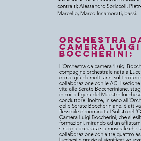
contralti; Alessandro Sbriccoli, Pietr
Marcello, Marco Innamorati, bassi.
Orchestra d
camera Luigi
Boccherini:
L’Orchestra da camera ‘Luigi Bocch
compagine orchestrale nata a Lucc
ormai già da molti anni sul territor
collaborazione con le ACLI sezione
vita alle Serate Boccheriniane, stag
in cui la figura del Maestro lucchese
conduttore. Inoltre, in seno all’Orc
delle Serate Boccheriniane, è attiv
flessibile denominata I Solisti dell’
Camera Luigi Boccherini, che si esib
formazioni, mirando ad un affiatam
sinergia accurata sia musicale che s
collaborazione con altre quattro as
lucchesi e grazie al significativo so