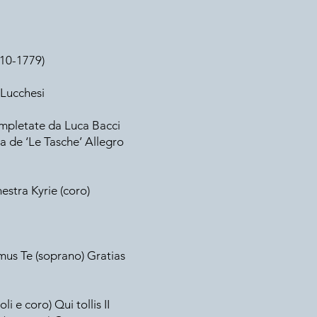
710-1779)
 Lucchesi
completate da Luca Bacci
ta de ‘Le Tasche’ Allegro
hestra Kyrie (coro)
amus Te (soprano) Gratias
i e coro) Qui tollis II