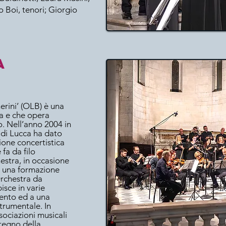
o Boi, tenori; Giorgio
a
erini’ (OLB) è una
a e che opera
io. Nell’anno 2004 in
 di Lucca ha dato
ione concertistica
 fa da filo
hestra, in occasione
a una formazione
Orchestra da
isce in varie
ento ed a una
trumentale. In
sociazioni musicali
stegno della