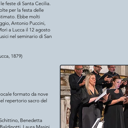
le feste di Santa Cecilia.
lte per la festa delle
stimato. Ebbe molti
oggio, Antonio Puccini,
orì a Lucca il 12 agosto
sici nel seminario di San
Lucca, 1879)
vocale formato da nove
nel repertorio sacro del
 Schittino, Benedetta
 Baldinotti, Laura Masini,