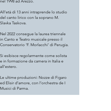
nel 1998 ad Arezzo.
All’età di 13 anni intraprende lo studio
del canto lirico con la soprano M.
Slavka Taskova.
Nel 2022 consegue la laurea triennale
in Canto e Teatro musicale presso il
Conservatorio ‘F. Morlacchi’ di Perugia.
Si esibisce regolarmente come solista
e in formazione da camera in Italia e
all’estero.
Le ultime produzioni: Nozze di Figaro
ed Elisir d’amore, con l’orchestra de I
Musici di Parma.
Nel 2023 conclude il percorso
accademico conseguendo la Laurea
magistrale in Canto e Teatro musicale