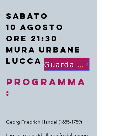
sabato
10 agosto
ore 21:30
Mura urbane
Lucca
Guarda foto
programma
:
Georg Friedrich
Georg Friedrich Händel
(1685-1759)
Lascia la spina (da Il trionfo del tempo