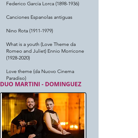
Federico García Lorca
(1898-1936)
Canciones Espanolas antiguas
Nino Rota
(1911-1979)
What is a youth (Love Theme da
Romeo and Juliet) Ennio Morricone
(1928-2020)
Love theme (da Nuovo Cinema
Paradiso)
DUO MARTINI - DOMINGUEZ
Händel (1685-1